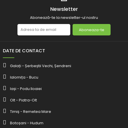
Newsletter
Abonează-te la newsletter-ul nostru
Aboneaza-te
DATE DE CONTACT
Galați - Șerbeștii Vechi, Șendreni
Ialomița - Bucu
Iași - Podu Iloaiei
Olt - Piatra-Olt
Timiș - Remetea Mare
Botoșani - Hudum